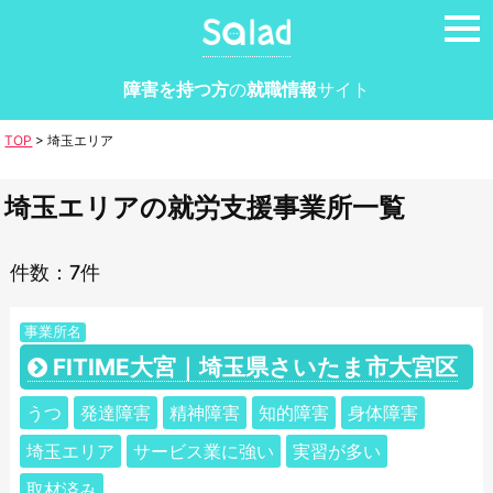
tog
nav
障害を持つ方
の
就職情報
サイト
TOP
>
埼玉エリア
埼玉エリアの就労支援事業所一覧
件数：7件
事業所名
FITIME大宮｜埼玉県さいたま市大宮区
うつ
発達障害
精神障害
知的障害
身体障害
埼玉エリア
サービス業に強い
実習が多い
取材済み