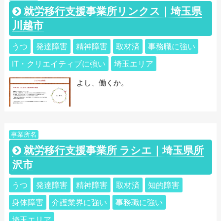
就労移行支援事業所リンクス｜埼玉県
川越市
うつ
発達障害
精神障害
取材済
事務職に強い
IT・クリエイティブに強い
埼玉エリア
よし、働くか。
事業所名
就労移行支援事業所 ラシエ｜埼玉県所
沢市
うつ
発達障害
精神障害
取材済
知的障害
身体障害
介護業界に強い
事務職に強い
埼玉エリア