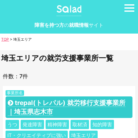
tog
nav
障害を持つ方
の
就職情報
サイト
TOP
>
埼玉エリア
埼玉エリアの就労支援事業所一覧
件数：7件
事業所名
trepal(トレパル) 就労移行支援事業所
｜埼玉県志木市
うつ
発達障害
精神障害
取材済
知的障害
IT・クリエイティブに強い
埼玉エリア