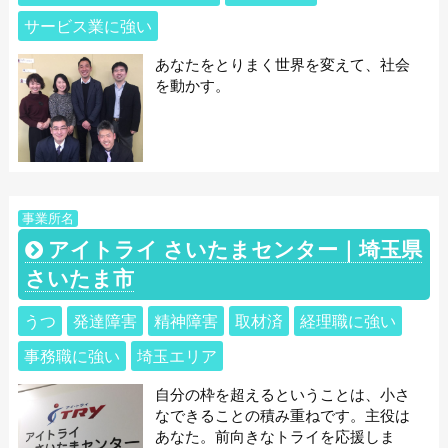
サービス業に強い
あなたをとりまく世界を変えて、社会
を動かす。
事業所名
アイトライ さいたまセンター｜埼玉県
さいたま市
うつ
発達障害
精神障害
取材済
経理職に強い
事務職に強い
埼玉エリア
自分の枠を超えるということは、小さ
なできることの積み重ねです。主役は
あなた。前向きなトライを応援しま