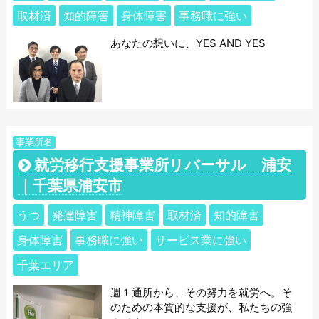
取材済
知的障害
身体障害
事務職に強い
あなたの想いに、YES AND YES
事業所名
就労移行支援事業所リバーサル 浦安
｜千葉県浦安市
うつ
発達障害
精神障害
取材済
知的障害
身体障害
事務職に強い
サービス業に強い
千葉エリア
週１通所から、その努力を就労へ。そ
のための本質的な支援が、私たちの強