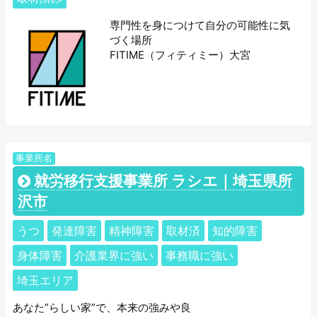
専門性を身につけて自分の可能性に気
づく場所
FITIME（フィティミー）大宮
事業所名
就労移行支援事業所 ラシエ｜埼玉県所
沢市
うつ
発達障害
精神障害
取材済
知的障害
身体障害
介護業界に強い
事務職に強い
埼玉エリア
あなた”らしい家”で、本来の強みや良