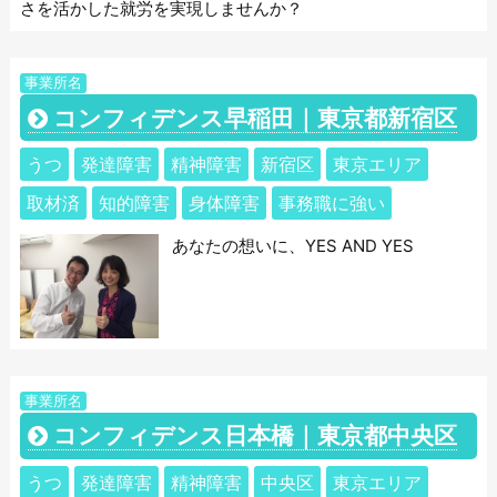
さを活かした就労を実現しませんか？
事業所名
コンフィデンス早稲田｜東京都新宿区
うつ
発達障害
精神障害
新宿区
東京エリア
取材済
知的障害
身体障害
事務職に強い
あなたの想いに、YES AND YES
事業所名
コンフィデンス日本橋｜東京都中央区
うつ
発達障害
精神障害
中央区
東京エリア