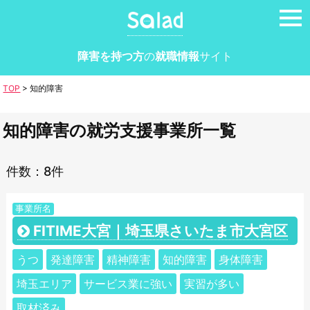
tog
nav
障害を持つ方
の
就職情報
サイト
TOP
>
知的障害
知的障害の就労支援事業所一覧
件数：8件
事業所名
FITIME大宮｜埼玉県さいたま市大宮区
うつ
発達障害
精神障害
知的障害
身体障害
埼玉エリア
サービス業に強い
実習が多い
取材済み