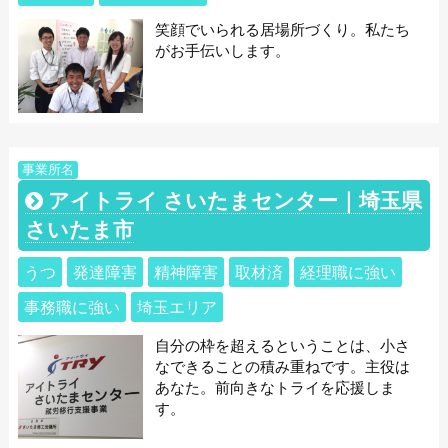
笑顔でいられる居場所づくり。私たち
がお手伝いします。
事業所名
アイトライ さいたまセンター｜埼玉県
さいたま市
うつ
発達障害
精神障害
取材済
経理職に強い
事務職に強い
埼玉エリア
自分の枠を超えるということは、小さ
なできることの積み重ねです。主役は
あなた。前向きなトライを応援しま
す。