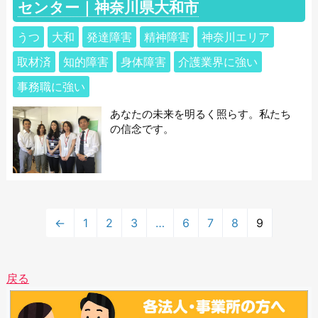
センター｜神奈川県大和市
うつ
大和
発達障害
精神障害
神奈川エリア
取材済
知的障害
身体障害
介護業界に強い
事務職に強い
あなたの未来を明るく照らす。私たち
の信念です。
←
1
2
3
…
6
7
8
9
戻る