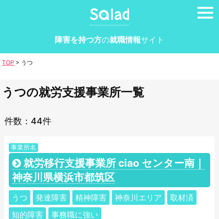
tog
nav
障害を持つ方
の
就職情報
サイト
TOP
>
うつ
うつの就労支援事業所一覧
件数：44件
事業所名
就労移行支援事業所 ciao センター南｜
神奈川県横浜市都筑区
うつ
発達障害
精神障害
神奈川エリア
取材済
知的障害
事務職に強い