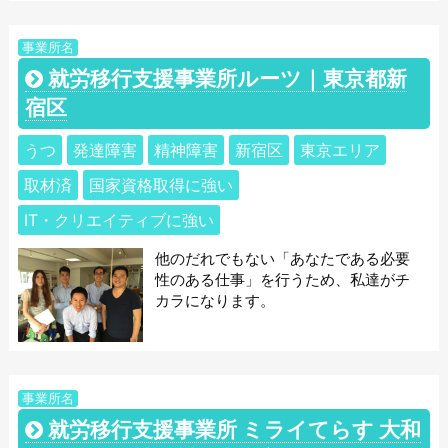
事業所名
就労移行支援事業所ルーツ｜東京都新
宿区
うつ
発達障害
精神障害
新宿区
東京エリア
取材済
国家資格取得に強い
IT・クリエイティブに強い
他のだれでもない「あなたである必要
性のある仕事」を行うため、私達がチ
カラになります。
事業所名
就労移行支援事業所 ミライてらす 大和