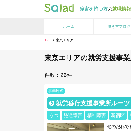
障害を持つ方
の
就職情報
ホーム
働き方ブログ
TOP
>
東京エリア
東京エリアの就労支援事業
件数：26件
事業所名
就労移行支援事業所ルーツ
うつ
発達障害
精神障害
新宿区
他のだれで