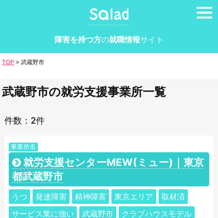
tog
nav
障害を持つ方
の
就職情報
サイト
TOP
>
武蔵野市
武蔵野市の就労支援事業所一覧
件数：2件
事業所名
就労支援センターMEW(ミュー)｜東京
都武蔵野市
うつ
発達障害
精神障害
東京エリア
取材済
サービス業に強い
武蔵野市
クラブハウスモデル