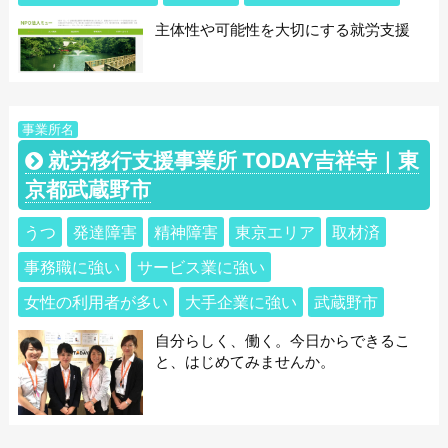
主体性や可能性を大切にする就労支援
事業所名
就労移行支援事業所 TODAY吉祥寺｜東
京都武蔵野市
うつ
発達障害
精神障害
東京エリア
取材済
事務職に強い
サービス業に強い
女性の利用者が多い
大手企業に強い
武蔵野市
自分らしく、働く。今日からできるこ
と、はじめてみませんか。