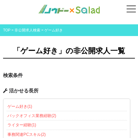
t
o
g
TOP
>
非公開求人検索
>
ゲーム好き
g
l
e
「ゲーム好き」の非公開求人一覧
n
a
v
i
検索条件
g
a
活かせる長所
t
i
ゲーム好き(1)
o
バックオフィス業務経験(2)
n
ライター経験(1)
事務関連PCスキル(2)